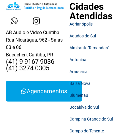
Cidades
Atendidas
Adrianópolis
AB Áudio e Vídeo Curitiba
Agudos do Sul
Rua Nicarágua, 962 - Salas
03 e 06
Almirante Tamandaré
Bacacheri, Curitiba, PR
Antonina
(41) 9 9167 9036
(41) 3274 0305
Araucária
Balsa Nova
Agendamentos
Blumenau
Bocaiúva do Sul
Campina Grande do Sul
Campo do Tenente