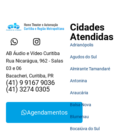
Cidades
Atendidas
Adrianópolis
AB Áudio e Vídeo Curitiba
Agudos do Sul
Rua Nicarágua, 962 - Salas
03 e 06
Almirante Tamandaré
Bacacheri, Curitiba, PR
Antonina
(41) 9 9167 9036
(41) 3274 0305
Araucária
Balsa Nova
Agendamentos
Blumenau
Bocaiúva do Sul