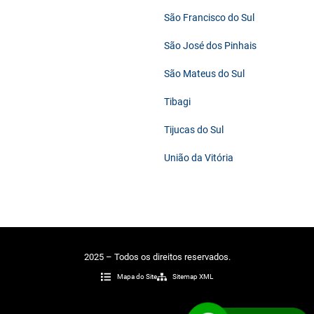
São Francisco do Sul
São José dos Pinhais
São Mateus do Sul
Tibagi
Tijucas do Sul
União da Vitória
2025 – Todos os direitos reservados.
Mapa do Site
Sitemap XML