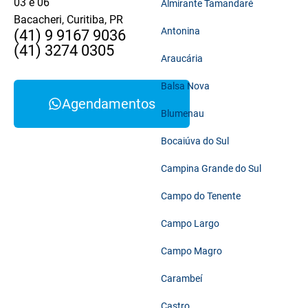
03 e 06
Almirante Tamandaré
Bacacheri, Curitiba, PR
Antonina
(41) 9 9167 9036
(41) 3274 0305
Araucária
Balsa Nova
Agendamentos
Blumenau
Bocaiúva do Sul
Campina Grande do Sul
Campo do Tenente
Campo Largo
Campo Magro
Carambeí
Castro