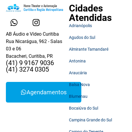
Cidades
Atendidas
Adrianópolis
AB Áudio e Vídeo Curitiba
Agudos do Sul
Rua Nicarágua, 962 - Salas
03 e 06
Almirante Tamandaré
Bacacheri, Curitiba, PR
Antonina
(41) 9 9167 9036
(41) 3274 0305
Araucária
Balsa Nova
Agendamentos
Blumenau
Bocaiúva do Sul
Campina Grande do Sul
Campo do Tenente