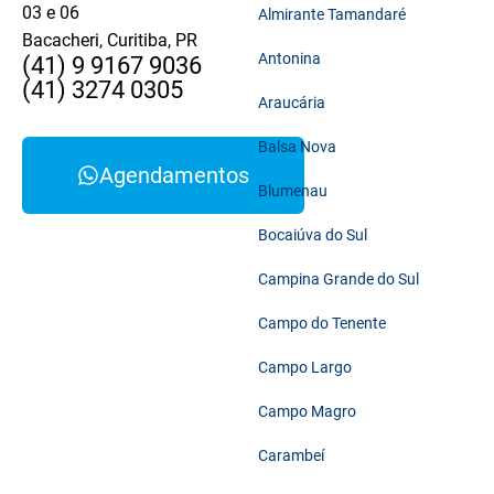
03 e 06
Almirante Tamandaré
Bacacheri, Curitiba, PR
Antonina
(41) 9 9167 9036
(41) 3274 0305
Araucária
Balsa Nova
Agendamentos
Blumenau
Bocaiúva do Sul
Campina Grande do Sul
Campo do Tenente
Campo Largo
Campo Magro
Carambeí