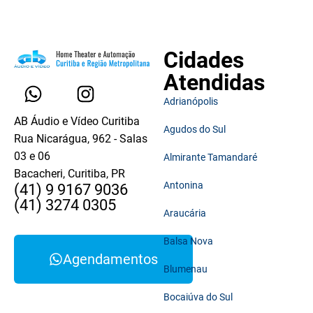
Cidades
Atendidas
Adrianópolis
AB Áudio e Vídeo Curitiba
Agudos do Sul
Rua Nicarágua, 962 - Salas
03 e 06
Almirante Tamandaré
Bacacheri, Curitiba, PR
Antonina
(41) 9 9167 9036
(41) 3274 0305
Araucária
Balsa Nova
Agendamentos
Blumenau
Bocaiúva do Sul