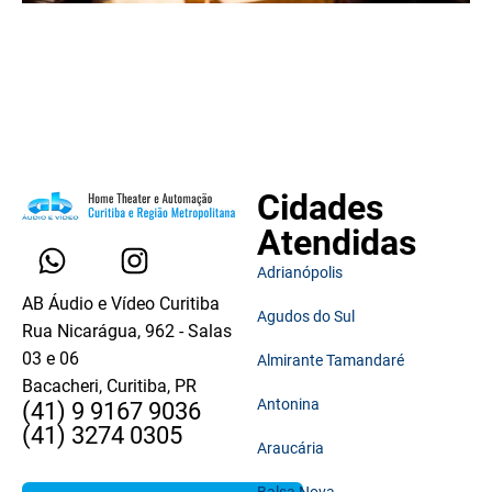
Cidades
Atendidas
Adrianópolis
AB Áudio e Vídeo Curitiba
Agudos do Sul
Rua Nicarágua, 962 - Salas
03 e 06
Almirante Tamandaré
Bacacheri, Curitiba, PR
Antonina
(41) 9 9167 9036
(41) 3274 0305
Araucária