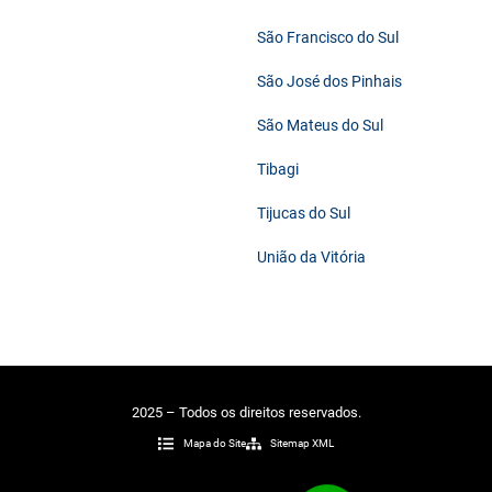
São Francisco do Sul
São José dos Pinhais
São Mateus do Sul
Tibagi
Tijucas do Sul
União da Vitória
2025 – Todos os direitos reservados.
Mapa do Site
Sitemap XML