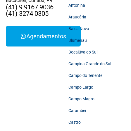
Bacacheri, Curitiba, PR
Antonina
(41) 9 9167 9036
(41) 3274 0305
Araucária
Balsa Nova
Agendamentos
Blumenau
Bocaiúva do Sul
Campina Grande do Sul
Campo do Tenente
Campo Largo
Campo Magro
Carambeí
Castro