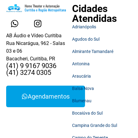
Cidades
Atendidas
Adrianópolis
AB Áudio e Vídeo Curitiba
Agudos do Sul
Rua Nicarágua, 962 - Salas
03 e 06
Almirante Tamandaré
Bacacheri, Curitiba, PR
Antonina
(41) 9 9167 9036
(41) 3274 0305
Araucária
Balsa Nova
Agendamentos
Blumenau
Bocaiúva do Sul
Campina Grande do Sul
Campo do Tenente