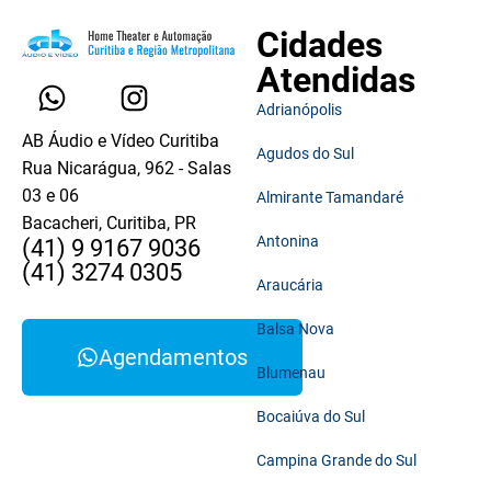
Cidades
Atendidas
Adrianópolis
AB Áudio e Vídeo Curitiba
Agudos do Sul
Rua Nicarágua, 962 - Salas
03 e 06
Almirante Tamandaré
Bacacheri, Curitiba, PR
Antonina
(41) 9 9167 9036
(41) 3274 0305
Araucária
Balsa Nova
Agendamentos
Blumenau
Bocaiúva do Sul
Campina Grande do Sul