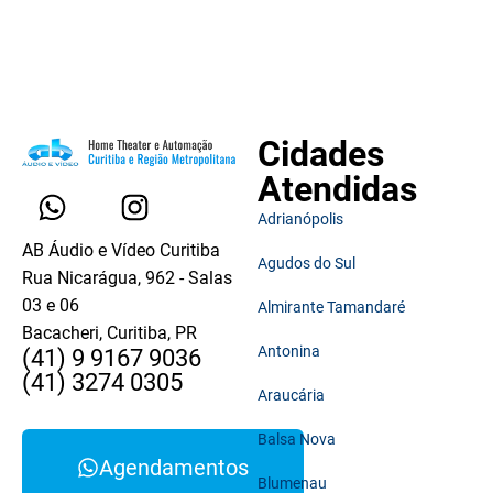
Cidades
Atendidas
Adrianópolis
AB Áudio e Vídeo Curitiba
Agudos do Sul
Rua Nicarágua, 962 - Salas
03 e 06
Almirante Tamandaré
Bacacheri, Curitiba, PR
Antonina
(41) 9 9167 9036
(41) 3274 0305
Araucária
Balsa Nova
Agendamentos
Blumenau