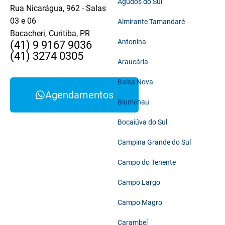
Agudos do Sul
Rua Nicarágua, 962 - Salas
03 e 06
Almirante Tamandaré
Bacacheri, Curitiba, PR
Antonina
(41) 9 9167 9036
(41) 3274 0305
Araucária
Balsa Nova
Agendamentos
Blumenau
Bocaiúva do Sul
Campina Grande do Sul
Campo do Tenente
Campo Largo
Campo Magro
Carambeí