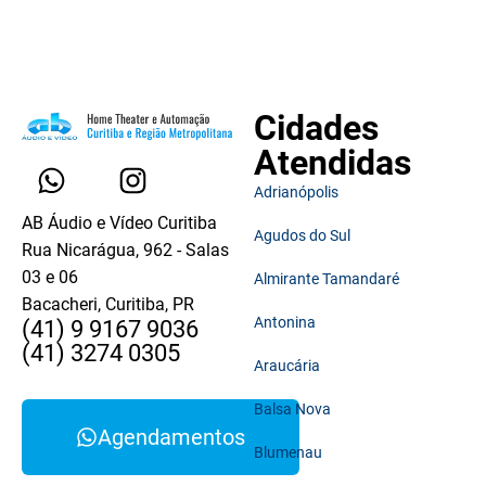
Cidades
Atendidas
Adrianópolis
AB Áudio e Vídeo Curitiba
Agudos do Sul
Rua Nicarágua, 962 - Salas
03 e 06
Almirante Tamandaré
Bacacheri, Curitiba, PR
Antonina
(41) 9 9167 9036
(41) 3274 0305
Araucária
Balsa Nova
Agendamentos
Blumenau