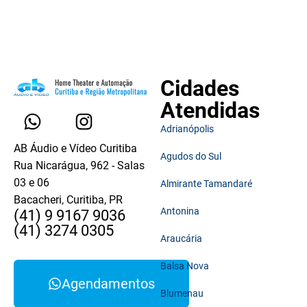
Cidades
Atendidas
Adrianópolis
AB Áudio e Vídeo Curitiba
Agudos do Sul
Rua Nicarágua, 962 - Salas
03 e 06
Almirante Tamandaré
Bacacheri, Curitiba, PR
Antonina
(41) 9 9167 9036
(41) 3274 0305
Araucária
Balsa Nova
Agendamentos
Blumenau