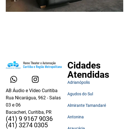
Cidades
Atendidas
Adrianópolis
AB Áudio e Vídeo Curitiba
Agudos do Sul
Rua Nicarágua, 962 - Salas
03 e 06
Almirante Tamandaré
Bacacheri, Curitiba, PR
Antonina
(41) 9 9167 9036
(41) 3274 0305
Araucária