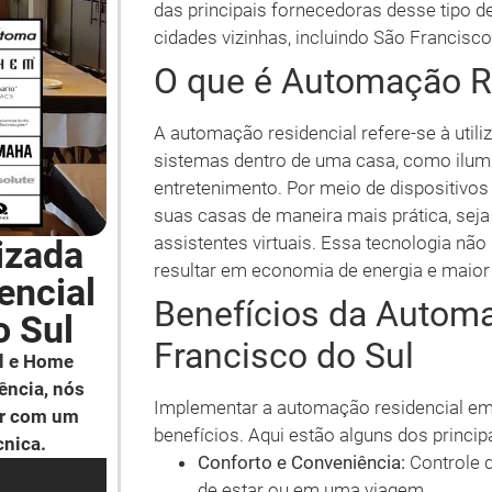
das principais fornecedoras desse tipo d
cidades vizinhas, incluindo São Francisco
O que é Automação R
A automação residencial refere-se à utili
sistemas dentro de uma casa, como ilumi
entretenimento. Por meio de dispositiv
suas casas de maneira mais prática, seja
assistentes virtuais. Essa tecnologia n
izada
resultar em economia de energia e maior
encial
Benefícios da Autom
o Sul
Francisco do Sul
l e Home
ência, nós
Implementar a automação residencial em 
ar com um
benefícios. Aqui estão alguns dos principa
cnica.
Conforto e Conveniência:
Controle d
de estar ou em uma viagem.