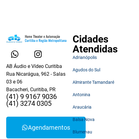
Cidades
Atendidas
Adrianópolis
AB Áudio e Vídeo Curitiba
Agudos do Sul
Rua Nicarágua, 962 - Salas
03 e 06
Almirante Tamandaré
Bacacheri, Curitiba, PR
Antonina
(41) 9 9167 9036
(41) 3274 0305
Araucária
Balsa Nova
Agendamentos
Blumenau