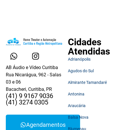
Cidades
Atendidas
Adrianópolis
AB Áudio e Vídeo Curitiba
Agudos do Sul
Rua Nicarágua, 962 - Salas
03 e 06
Almirante Tamandaré
Bacacheri, Curitiba, PR
Antonina
(41) 9 9167 9036
(41) 3274 0305
Araucária
Balsa Nova
Agendamentos
Blumenau