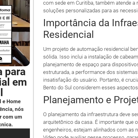
com sede em Curitiba, também atende a r
soluções personalizadas para as necessi
Importância da Infra
Residencial
Um projeto de automação residencial b
sólida. Isso inclui a instalação de cabeam
planejamento de espaço para dispositiv
a para
estruturada, a performance dos sistemas
ial em
insatisfação do usuário. Portanto, é cruc
Bento do Sul considerem esses aspectos 
l
Planejamento e Projet
l e Home
ência, nós
O planejamento da infraestrutura deve se
ar com um
arquitetônico da casa. É importante que o
cnica.
engenheiros, estejam alinhados com as 
Vídeo pode auxiliar nesse processo, gara