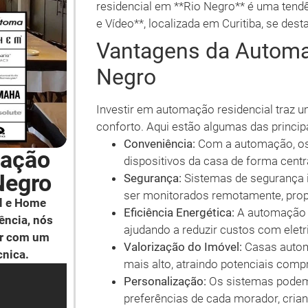
residencial em **Rio Negro** é uma tend
e Vídeo**, localizada em Curitiba, se d
Vantagens da Automa
Negro
Investir em automação residencial traz 
conforto. Aqui estão algumas das princip
Conveniência:
Com a automação, os
mação
dispositivos da casa de forma central
Negro
Segurança:
Sistemas de segurança 
ser monitorados remotamente, prop
l e Home
Eficiência Energética:
A automação p
ência, nós
ajudando a reduzir custos com eletr
ar com um
Valorização do Imóvel:
Casas autom
cnica.
mais alto, atraindo potenciais comp
Personalização:
Os sistemas podem
preferências de cada morador, cria