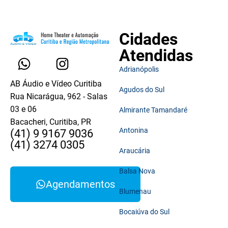
Cidades
Atendidas
Adrianópolis
AB Áudio e Vídeo Curitiba
Agudos do Sul
Rua Nicarágua, 962 - Salas
03 e 06
Almirante Tamandaré
Bacacheri, Curitiba, PR
Antonina
(41) 9 9167 9036
(41) 3274 0305
Araucária
Balsa Nova
Agendamentos
Blumenau
Bocaiúva do Sul