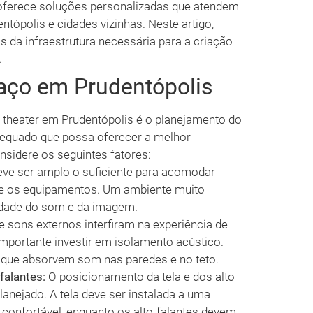
 oferece soluções personalizadas que atendem
ópolis e cidades vizinhas. Neste artigo,
 da infraestrutura necessária para a criação
.
aço em Prudentópolis
theater em Prudentópolis é o planejamento do
dequado que possa oferecer a melhor
nsidere os seguintes fatores:
ve ser amplo o suficiente para acomodar
 e os equipamentos. Um ambiente muito
dade do som e da imagem.
e sons externos interfiram na experiência de
 importante investir em isolamento acústico.
s que absorvem som nas paredes e no teto.
falantes:
O posicionamento da tela e dos alto-
anejado. A tela deve ser instalada a uma
 confortável, enquanto os alto-falantes devem