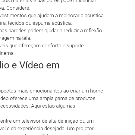
 dos materiais e das cores pode influenciar
va. Considere:
evestimentos que ajudem a melhorar a acústica
ra, tecidos ou espuma acústica.
as paredes podem ajudar a reduzir a reflexão
magem na tela.
eis que ofereçam conforto e suporte
cinema.
io e Vídeo em
spectos mais emocionantes ao criar um home
 Vídeo oferece uma ampla gama de produtos
necessidades. Aqui estão algumas
entre um televisor de alta definição ou um
el e da experiência desejada. Um projetor