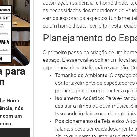
automação residencial e home theaters,
às necessidades dos moradores de Prudent
vamos explorar os aspectos fundamentais
de um home theater perfeito nesta região
Planejamento do Esp
O primeiro passo na criação de um home 
espaço. É essencial escolher um local a
experiência de visualização e audição. Co
a para
Tamanho do Ambiente:
O espaço de
m
confortavelmente os espectadores
pequeno pode comprometer a quali
Isolamento Acústico:
Para evitar qu
l e Home
assistir a filmes ou ouvir música, é
ência, nós
Isso pode incluir o uso de materiai
ar com um
Posicionamento da Tela e dos Alto-
cnica.
falantes deve ser cuidadosamente pl
altura que permita uma visualização