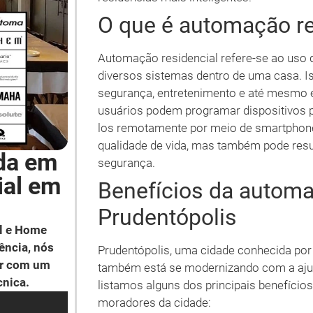
O que é automação re
Automação residencial refere-se ao uso d
diversos sistemas dentro de uma casa. Is
segurança, entretenimento e até mesmo
usuários podem programar dispositivos 
los remotamente por meio de smartphones
qualidade de vida, mas também pode resu
da em
segurança.
ial em
Benefícios da automa
Prudentópolis
l e Home
ência, nós
Prudentópolis, uma cidade conhecida por 
ar com um
também está se modernizando com a ajud
cnica.
listamos alguns dos principais benefício
moradores da cidade: