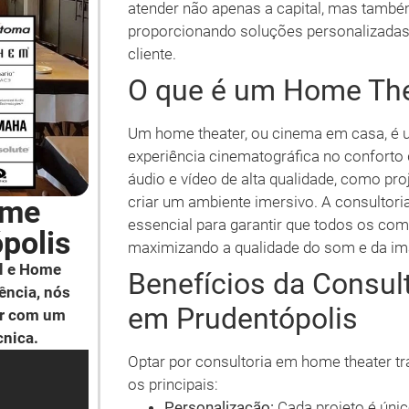
atender não apenas a capital, mas também
proporcionando soluções personalizada
cliente.
O que é um Home The
Um home theater, ou cinema em casa, é u
experiência cinematográfica no conforto
áudio e vídeo de alta qualidade, como proj
criar um ambiente imersivo. A consultor
ome
essencial para garantir que todos os com
polis
maximizando a qualidade do som e da i
l e Home
Benefícios da Consul
ência, nós
em Prudentópolis
ar com um
cnica.
Optar por consultoria em home theater tr
os principais:
Personalização:
Cada projeto é únic