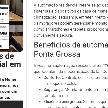
A automação residencial refere-se ao uso
sistemas e dispositivos da casa de maneir
climatização, segurança, entreteniment
os moradores podem gerenciar e monitora
como smartphones e tablets, proporcion
conveniente e segura.
Benefícios da automa
Ponta Grossa
s de
ial em
Investir em automação residencial em **
que vão além da modernização do lar. Con
Conforto:
Controle de luzes, temper
l e Home
um toque no celular.
ência, nós
Segurança:
Monitoramento em tempo
ar com um
remotamente.
cnica.
Eficiência energética:
Sistemas que 
lâmpadas inteligentes e termostato