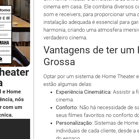
cinema em casa. Ele combina diversos co
som e receivers, para proporcionar uma 
instalação adequada é essencial para ga
harmonia, criando uma atmosfera imersi
verdadeiro cinema.
Vantagens de ter um
Grossa
heater
Optar por um sistema de Home Theater e
a
estão algumas delas:
l e Home
Experiência Cinemática
: Assistir a
ência, nós
cinema.
ar com um
Conforto
: Não há necessidade de sa
cnica.
seus filmes favoritos no conforto d
Personalização
: Sistemas de Home
individuais de cada cliente, desde 
do espaço.