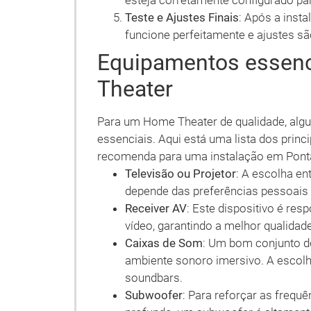
esteja corretamente configurado pa
Teste e Ajustes Finais
: Após a insta
funcione perfeitamente e ajustes s
Equipamentos essen
Theater
Para um Home Theater de qualidade, alg
essenciais. Aqui está uma lista dos prin
recomenda para uma instalação em Pont
Televisão ou Projetor
: A escolha en
depende das preferências pessoais 
Receiver AV
: Este dispositivo é res
vídeo, garantindo a melhor qualidade
Caixas de Som
: Um bom conjunto d
ambiente sonoro imersivo. A escolh
soundbars.
Subwoofer
: Para reforçar as freq