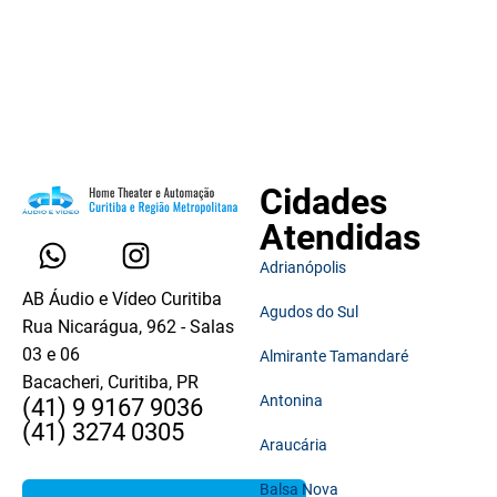
Cidades
Atendidas
Adrianópolis
AB Áudio e Vídeo Curitiba
Agudos do Sul
Rua Nicarágua, 962 - Salas
03 e 06
Almirante Tamandaré
Bacacheri, Curitiba, PR
Antonina
(41) 9 9167 9036
(41) 3274 0305
Araucária
Balsa Nova