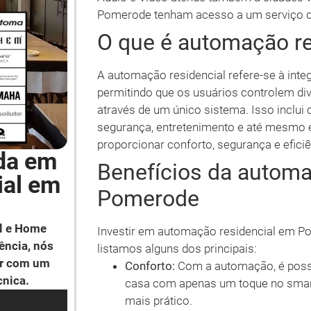
Pomerode tenham acesso a um serviço de
O que é automação re
A automação residencial refere-se à int
permitindo que os usuários controlem di
através de um único sistema. Isso inclui 
segurança, entretenimento e até mesmo el
proporcionar conforto, segurança e efici
da em
Benefícios da automa
ial em
Pomerode
l e Home
Investir em automação residencial em Po
ência, nós
listamos alguns dos principais:
ar com um
Conforto:
Com a automação, é possív
cnica.
casa com apenas um toque no smartp
mais prático.