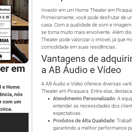
Investir em um Home Theater em Piraquar
Primeiramente, você pode desfrutar de u
casa. Com a qualidade de som e imagem ap
se torna muito mais envolvente. Além di
Theater pode valorizar o imóvel, já que 
comodidade em suas residências.
Vantagens de adquir
er em
a AB Áudio e Vídeo
A AB Áudio e Vídeo oferece diversas v
l e Home
Theater em Piraquara. Entre elas, destac
ência, nós
Atendimento Personalizado:
A equip
ar com um
entender as necessidades dos clien
cnica.
expectativas.
Produtos de Alta Qualidade:
Trabal
garantindo a melhor performance pa