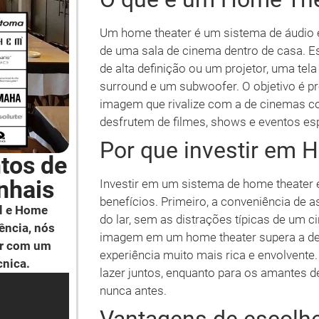
Um home theater é um sistema de áudio e 
de uma sala de cinema dentro de casa. E
de alta definição ou um projetor, uma tel
surround e um subwoofer. O objetivo é p
imagem que rivalize com a de cinemas co
desfrutem de filmes, shows e eventos es
Por que investir em 
tos de
nhais
Investir em um sistema de home theater 
benefícios. Primeiro, a conveniência de a
l e Home
do lar, sem as distrações típicas de um 
ência, nós
imagem em um home theater supera a de
ar com um
experiência muito mais rica e envolvente.
cnica.
lazer juntos, enquanto para os amantes d
nunca antes.