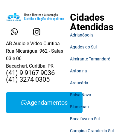
Cidades
Atendidas
Adrianópolis
AB Áudio e Vídeo Curitiba
Agudos do Sul
Rua Nicarágua, 962 - Salas
03 e 06
Almirante Tamandaré
Bacacheri, Curitiba, PR
Antonina
(41) 9 9167 9036
(41) 3274 0305
Araucária
Balsa Nova
Agendamentos
Blumenau
Bocaiúva do Sul
Campina Grande do Sul