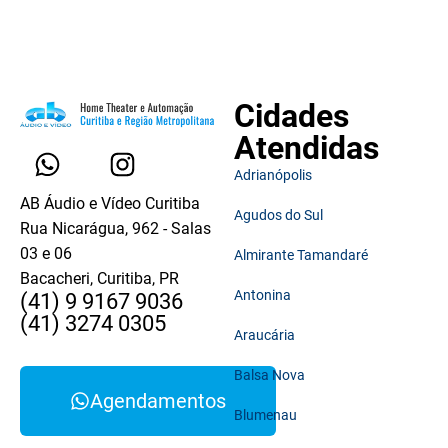
Cidades
Atendidas
Adrianópolis
AB Áudio e Vídeo Curitiba
Agudos do Sul
Rua Nicarágua, 962 - Salas
03 e 06
Almirante Tamandaré
Bacacheri, Curitiba, PR
Antonina
(41) 9 9167 9036
(41) 3274 0305
Araucária
Balsa Nova
Agendamentos
Blumenau