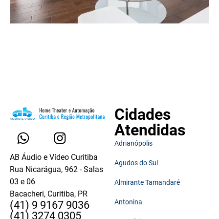
Cidades
Atendidas
Adrianópolis
AB Áudio e Vídeo Curitiba
Agudos do Sul
Rua Nicarágua, 962 - Salas
03 e 06
Almirante Tamandaré
Bacacheri, Curitiba, PR
Antonina
(41) 9 9167 9036
(41) 3274 0305