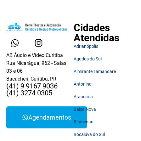
Cidades
Atendidas
Adrianópolis
AB Áudio e Vídeo Curitiba
Agudos do Sul
Rua Nicarágua, 962 - Salas
03 e 06
Almirante Tamandaré
Bacacheri, Curitiba, PR
Antonina
(41) 9 9167 9036
(41) 3274 0305
Araucária
Balsa Nova
Agendamentos
Blumenau
Bocaiúva do Sul