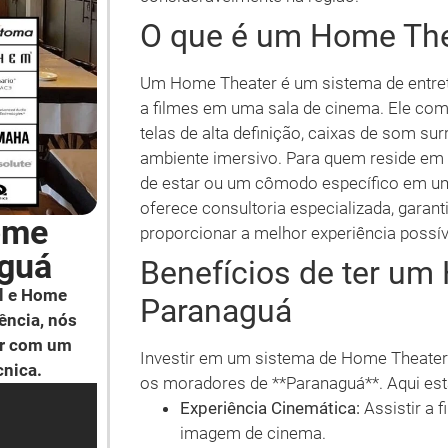
O que é um Home The
Um Home Theater é um sistema de entrete
a filmes em uma sala de cinema. Ele co
telas de alta definição, caixas de som su
ambiente imersivo. Para quem reside em 
de estar ou um cômodo específico em um
oferece consultoria especializada, garan
ome
proporcionar a melhor experiência possív
aguá
Benefícios de ter u
l e Home
Paranaguá
ência, nós
ar com um
Investir em um sistema de Home Theater 
cnica.
os moradores de **Paranaguá**. Aqui estã
Experiência Cinemática:
Assistir a 
imagem de cinema.