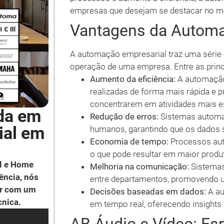
empresas que desejam se destacar no m
Vantagens da Automa
A automação empresarial traz uma série
operação de uma empresa. Entre as princ
Aumento da eficiência:
A automação 
realizadas de forma mais rápida e p
concentrarem em atividades mais es
da em
Redução de erros:
Sistemas automat
ial em
humanos, garantindo que os dados
Economia de tempo:
Processos aut
o que pode resultar em maior produt
l e Home
Melhoria na comunicação:
Sistemas 
ência, nós
entre departamentos, promovendo 
ar com um
Decisões baseadas em dados:
A au
cnica.
em tempo real, oferecendo insights