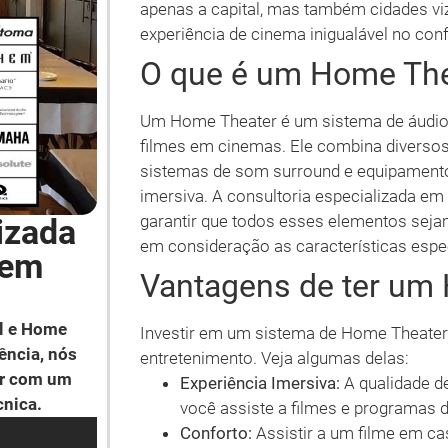
apenas a capital, mas também cidades v
experiência de cinema inigualável no conf
O que é um Home The
Um Home Theater é um sistema de áudio e
filmes em cinemas. Ele combina diversos
sistemas de som surround e equipamento
imersiva. A consultoria especializada e
garantir que todos esses elementos seja
izada
em consideração as características espe
 em
Vantagens de ter um
l e Home
Investir em um sistema de Home Theater 
ência, nós
entretenimento. Veja algumas delas:
ar com um
Experiência Imersiva:
A qualidade 
cnica.
você assiste a filmes e programas d
Conforto:
Assistir a um filme em ca