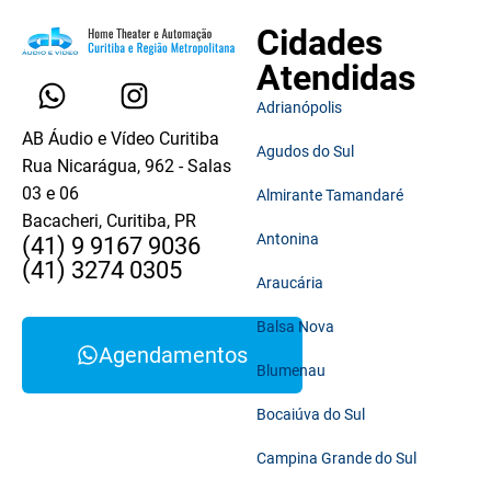
Cidades
Atendidas
Adrianópolis
AB Áudio e Vídeo Curitiba
Agudos do Sul
Rua Nicarágua, 962 - Salas
03 e 06
Almirante Tamandaré
Bacacheri, Curitiba, PR
Antonina
(41) 9 9167 9036
(41) 3274 0305
Araucária
Balsa Nova
Agendamentos
Blumenau
Bocaiúva do Sul
Campina Grande do Sul