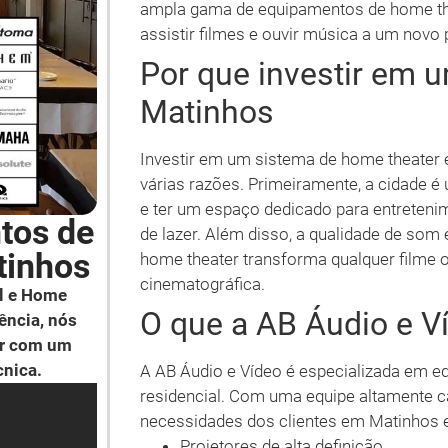
ampla gama de equipamentos de home the
assistir filmes e ouvir música a um novo
Por que investir em
Matinhos
Investir em um sistema de home theater 
várias razões. Primeiramente, a cidade é
e ter um espaço dedicado para entreten
tos de
de lazer. Além disso, a qualidade de so
tinhos
home theater transforma qualquer filme 
cinematográfica.
l e Home
O que a AB Áudio e V
ência, nós
ar com um
cnica.
A AB Áudio e Vídeo é especializada em 
residencial. Com uma equipe altamente ca
necessidades dos clientes em Matinhos e
Projetores de alta definição