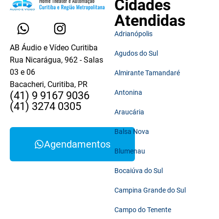
Cidades
Atendidas
Adrianópolis
AB Áudio e Vídeo Curitiba
Agudos do Sul
Rua Nicarágua, 962 - Salas
03 e 06
Almirante Tamandaré
Bacacheri, Curitiba, PR
Antonina
(41) 9 9167 9036
(41) 3274 0305
Araucária
Balsa Nova
Agendamentos
Blumenau
Bocaiúva do Sul
Campina Grande do Sul
Campo do Tenente