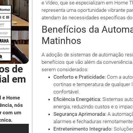
e Vídeo, que se especializam em Home T
representa uma oportunidade vibrante pa
atendam às necessidades específicas do
Benefícios da Autom
Matinhos
A adoção de sistemas de automação resi
benefícios que vão além da conveniência.
os de
serem considerados:
ial em
Conforto e Praticidade:
Com a autom
cortinas e temperatura de qualquer
confortável.
l e Home
Eficiência Energética:
Sistemas auto
ência, nós
energia, reduzindo custos e o impac
ar com um
Segurança Aprimorada:
A automaçã
cnica.
alarmes e fechaduras remotamente,
Entretenimento Integrado:
Soluções