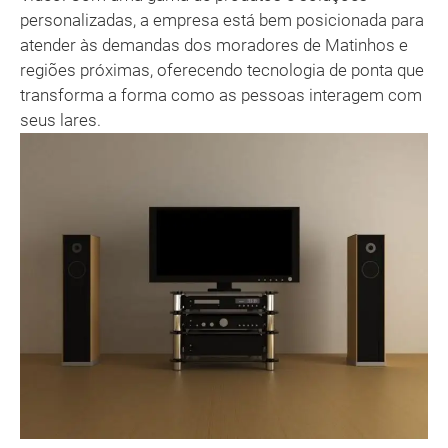
personalizadas, a empresa está bem posicionada para
atender às demandas dos moradores de Matinhos e
regiões próximas, oferecendo tecnologia de ponta que
transforma a forma como as pessoas interagem com
seus lares.