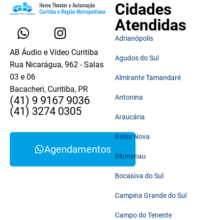
Cidades
Atendidas
Adrianópolis
AB Áudio e Vídeo Curitiba
Agudos do Sul
Rua Nicarágua, 962 - Salas
03 e 06
Almirante Tamandaré
Bacacheri, Curitiba, PR
Antonina
(41) 9 9167 9036
(41) 3274 0305
Araucária
Balsa Nova
Agendamentos
Blumenau
Bocaiúva do Sul
Campina Grande do Sul
Campo do Tenente