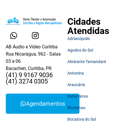
Cidades
Atendidas
Adrianópolis
AB Áudio e Vídeo Curitiba
Agudos do Sul
Rua Nicarágua, 962 - Salas
03 e 06
Almirante Tamandaré
Bacacheri, Curitiba, PR
Antonina
(41) 9 9167 9036
(41) 3274 0305
Araucária
Balsa Nova
Agendamentos
Blumenau
Bocaiúva do Sul