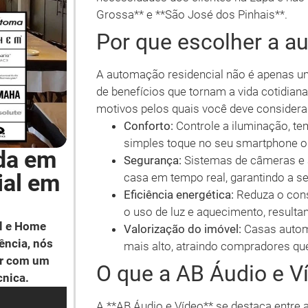
Grossa** e **São José dos Pinhais**.
Por que escolher a a
A automação residencial não é apenas um
de benefícios que tornam a vida cotidian
motivos pelos quais você deve considera
Conforto:
Controle a iluminação, te
simples toque no seu smartphone 
da em
Segurança:
Sistemas de câmeras e 
ial em
casa em tempo real, garantindo a se
Eficiência energética:
Reduza o con
o uso de luz e aquecimento, resulta
l e Home
Valorização do imóvel:
Casas autom
ência, nós
mais alto, atraindo compradores qu
ar com um
O que a AB Áudio e V
cnica.
A **AB Áudio e Vídeo** se destaca entre