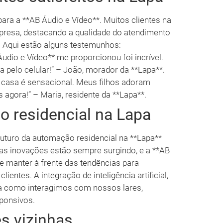
para a **AB Áudio e Vídeo**. Muitos clientes na
presa, destacando a qualidade do atendimento
s. Aqui estão alguns testemunhos:
udio e Vídeo** me proporcionou foi incrível.
 pelo celular!” – João, morador da **Lapa**.
 casa é sensacional. Meus filhos adoram
 agora!” – Maria, residente da **Lapa**.
o residencial na Lapa
futuro da automação residencial na **Lapa**
as inovações estão sempre surgindo, e a **AB
 manter à frente das tendências para
entes. A integração de inteligência artificial,
ra como interagimos com nossos lares,
sponsivos.
s vizinhas