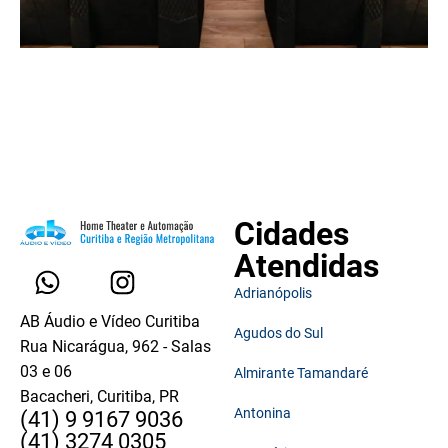
Cidades
Atendidas
Adrianópolis
AB Áudio e Vídeo Curitiba
Agudos do Sul
Rua Nicarágua, 962 - Salas
03 e 06
Almirante Tamandaré
Bacacheri, Curitiba, PR
Antonina
(41) 9 9167 9036
(41) 3274 0305