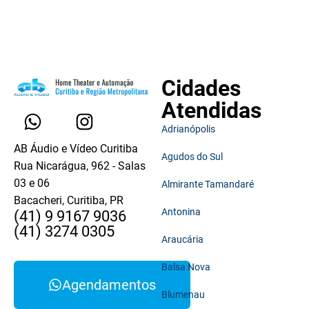
Cidades
Atendidas
Adrianópolis
AB Áudio e Vídeo Curitiba
Agudos do Sul
Rua Nicarágua, 962 - Salas
03 e 06
Almirante Tamandaré
Bacacheri, Curitiba, PR
Antonina
(41) 9 9167 9036
(41) 3274 0305
Araucária
Balsa Nova
Agendamentos
Blumenau