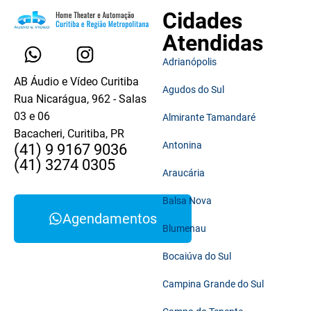
Cidades
Atendidas
Adrianópolis
AB Áudio e Vídeo Curitiba
Agudos do Sul
Rua Nicarágua, 962 - Salas
03 e 06
Almirante Tamandaré
Bacacheri, Curitiba, PR
Antonina
(41) 9 9167 9036
(41) 3274 0305
Araucária
Balsa Nova
Agendamentos
Blumenau
Bocaiúva do Sul
Campina Grande do Sul