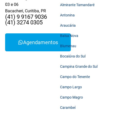
03 e 06
Almirante Tamandaré
Bacacheri, Curitiba, PR
Antonina
(41) 9 9167 9036
(41) 3274 0305
Araucária
Balsa Nova
Agendamentos
Blumenau
Bocaiúva do Sul
Campina Grande do Sul
Campo do Tenente
Campo Largo
Campo Magro
Carambeí